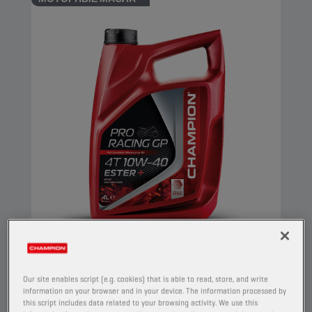
CHAMPION
PRORACING GP
4T 10W40 ESTER +
Our site enables script (e.g. cookies) that is able to read, store, and write
information on your browser and in your device. The information processed by
ПРОДУКТ
29153
this script includes data related to your browsing activity. We use this