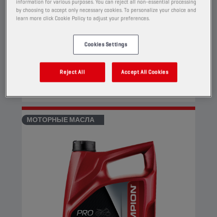
information for various purposes. You can reject all non-essential processing
Это полностью синтетическое моторное
by choosing to accept only necessary cookies. To personalize your choice and
learn more click Cookie Policy to adjust your preferences.
масло подходит для самых
требовательных четырехтактных
Cookies Settings
двигателей мотоциклов. Технология Ester+
Adaptive Shield превосходит возможности
традиционных полностью синтетических
Reject All
Accept All Cookies
масел на основе эфира.
Просмотр
МОТОРНЫЕ МАСЛА