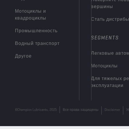
вершины
Мотоциклы и
квадроциклы
Стать дистриб
Промышленность
SEGMENTS
Водный транспорт
Легковые авто
Другое
Мотоциклы
Для тяжелых р
эксплуатации
©Champion Lubricants, 2025
Все права защищены
Disclaimer
У