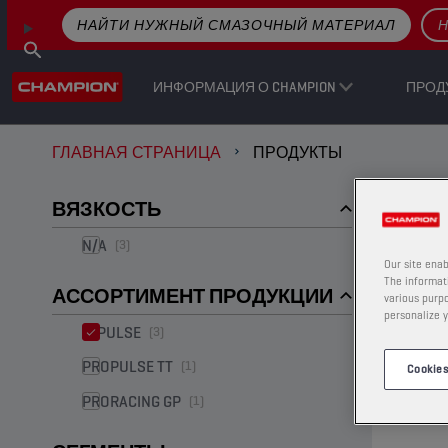
НАЙТИ НУЖНЫЙ СМАЗОЧНЫЙ МАТЕРИАЛ
Н
ИНФОРМАЦИЯ О CHAMPION
ПРОД
ГЛАВНАЯ СТРАНИЦА
ПРОДУКТЫ
ФИЛЬТРЫ
ВЯЗКОСТЬ
N/A
(3)
Our site enab
The informati
АССОРТИМЕНТ ПРОДУКЦИИ
various purpo
personalize y
E-PULSE
(3)
PROPULSE TT
(1)
Cookies
PRORACING GP
(1)