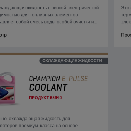
лаждающая жидкость с низкой электрической
Это
димостью для топливных элементов
тер
авляет собой смесь воды особой очистки и
элек
чистого гликоля класса антифриза. Содержит
исто
отр
Про
генные присадки для защиты от коррозии и
в ка
ля электрической проводимости.
элек
непр
бата
ОХЛАЖДАЮЩИЕ ЖИДКОСТИ
исто
CHAMPION
E-PULSE
COOLANT
ПРОДУКТ
65340
чно-охлаждающая жидкость для
ляторов премиум-класса на основе