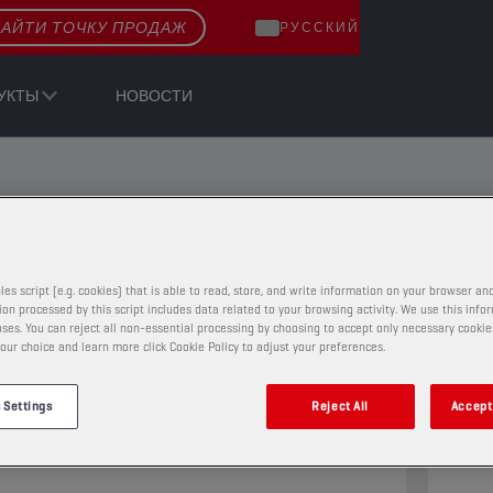
АЙТИ ТОЧКУ ПРОДАЖ
РУССКИЙ
УКТЫ
НОВОСТИ
E-PULSE
ОХЛАЖДАЮЩИЕ ЖИДКОСТИ
Очистить вс
ОХЛАЖДАЮЩИЕ ЖИДКОСТИ
les script (e.g. cookies) that is able to read, store, and write information on your browser and
on processed by this script includes data related to your browsing activity. We use this info
ses. You can reject all non-essential processing by choosing to accept only necessary cookie
CHAMPION
E-PULSE
our choice and learn more click Cookie Policy to adjust your preferences.
LC COOLANT
FCEV
 Settings
Reject All
Accept 
ПРОДУКТ
65342