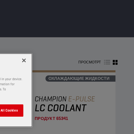
е фильтры
ПРОСМОТРТ
ОХЛАЖДАЮЩИЕ ЖИДКОСТИ
 in your device.
rmation for
s. To
CHAMPION
E-PULSE
LC COOLANT
All Cookies
ПРОДУКТ
65341