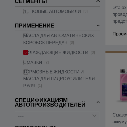
СЕГМЕНТЫ
Эта ох
ЛЕГКОВЫЕ АВТОМОБИЛИ
(3)
прово
предст
ПРИМЕНЕНИЕ
высоко
Просм
неионо
МАСЛА ДЛЯ АВТОМАТИЧЕСКИХ
контро
КОРОБОК ПЕРЕДАЧ
(3)
ОХЛАЖДАЮЩИЕ ЖИДКОСТИ
(3)
СМАЗКИ
(2)
ТОРМОЗНЫЕ ЖИДКОСТИ И
МАСЛА ДЛЯ ГИДРОУСИЛИТЕЛЯ
РУЛЯ
(1)
СПЕЦИФИКАЦИЯМ
АВТОПРОИЗВОДИТЕЛЕЙ
Смазо
аккуму