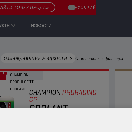
АЙТИ ТОЧКУ ПРОДАЖ
РУССКИЙ
УКТЫ
НОВОСТИ
ОХЛАЖДАЮЩИЕ ЖИДКОСТИ
Очистить все фильтры
ЕН
CHAMPION
PROPULSE TT
COOLANT
CHAMPION
PRORACING
GP
COOLANT
ПРОДУКТ
50106