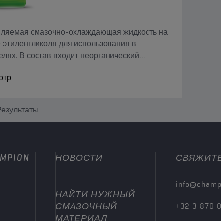
вляемая смазочно-охлаждающая жидкость на
 этиленгликоля для использования в
елях. В состав входит неорганический
ный ингибитор (IAT), борат и силикат. Не
отр
ит нитритов, аминов и фосфатов (NAP).
Результаты
MPION
НОВОСТИ
СВЯЖИТЕ
info@champ
НАЙТИ НУЖНЫЙ
СМАЗОЧНЫЙ
+32 3 870 
МАТЕРИАЛ