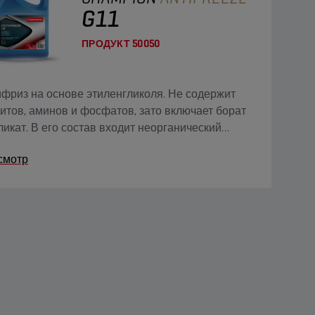
G11
ПРОДУКТ
50050
фриз на основе этиленгликоля. Не содержит
итов, аминов и фосфатов, зато включает борат
ликат. В его состав входит неорганический
отный ингибитор (IAT), обеспечивающий
смотр
оянную защиту системы охлаждения.