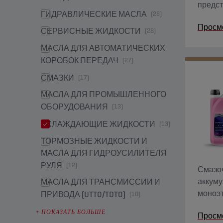
предст
ГИДРАВЛИЧЕСКИЕ МАСЛА
(28)
высоко
Просм
неионо
СЕРВИСНЫЕ ЖИДКОСТИ
(28)
контро
МАСЛА ДЛЯ АВТОМАТИЧЕСКИХ
КОРОБОК ПЕРЕДАЧ
(27)
СМАЗКИ
(17)
МАСЛА ДЛЯ ПРОМЫШЛЕННОГО
ОБОРУДОВАНИЯ
(13)
ОХЛАЖДАЮЩИЕ ЖИДКОСТИ
(13)
ТОРМОЗНЫЕ ЖИДКОСТИ И
МАСЛА ДЛЯ ГИДРОУСИЛИТЕЛЯ
РУЛЯ
(12)
Смазо
аккуму
МАСЛА ДЛЯ ТРАНСМИССИИ И
моноэт
ПРИВОДА (UTTO/TDTO)
(10)
+
ПОКАЗАТЬ БОЛЬШЕ
Просм