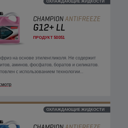
ОХЛАЖДАЮЩИЕ ЖИДКОСТИ
CHAMPION
ANTIFREEZE
G12+ LL
ПРОДУКТ
50051
фриз на основе этиленгликоля. Не содержит
итов, аминов, фосфатов, боратов и силикатов.
товлен с использованием технологии
нических присадок (OAT), обеспечивающей
смотр
оянную защиту системы охлаждения.
ОХЛАЖДАЮЩИЕ ЖИДКОСТИ
CHAMPION
ANTIFREEZE