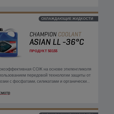
полностью готова к применению. Эта
очно-охлаждающая жидкость G12 evo может
льзоваться в областях применения, для
ОХЛАЖДАЮЩИЕ ЖИДКОСТИ
рых допустимы жидкости G13, G12++, G12+ и G11.
CHAMPION
COOLANT
ASIAN LL -36°C
ПРОДУКТ
50155
окоэффективная СОЖ на основе этиленгликоля
пользованием передовой технологии защиты от
озии с фосфатами, силикатами и органическими
адками (P-OAT) для современных двигателей с
смотр
кими эксплуатационными характеристиками;
полностью готова к применению.