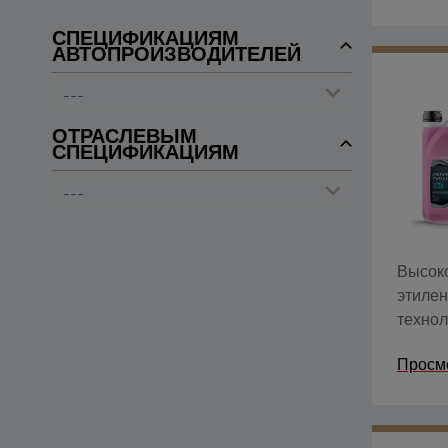
СПЕЦИФИКАЦИЯМ
АВТОПРОИЗВОДИТЕЛЕЙ
ОТРАСЛЕВЫМ
СПЕЦИФИКАЦИЯМ
Высок
этилен
технол
силика
Просм
для со
эксплу
конце
исполь