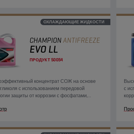
СОЖ 
смаз
испо
ОХЛАЖДАЮЩИЕ ЖИДКОСТИ
кото
CHAMPION
ANTIFREEZE
EVO LL
ПРОДУКТ
50054
оэффективный концентрат СОЖ на основе
Выс
гликоля с использованием передовой
с ис
огии защиты от коррозии с фосфатами,
корр
тами и органическими присадками (PSi-OAT)
прис
отр
Про
временных двигателей с высокими
высо
атационными характеристиками. Эта
СОЖ 
нтрированная СОЖ G12 evo может
зоваться в областях применения, для