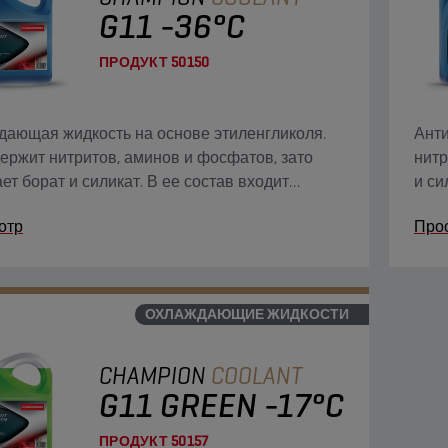
G11 -36°C
ПРОДУКТ
50150
ающая жидкость на основе этиленгликоля.
Анти
ержит нитритов, аминов и фосфатов, зато
нитр
ет борат и силикат. В ее состав входит
и си
нический кислотный ингибитор (IAT),
кисл
отр
Про
ечивающий постоянную защиту системы
пост
дения.
ОХЛАЖДАЮЩИЕ ЖИДКОСТИ
CHAMPION
COOLANT
G11 GREEN -17°C
ПРОДУКТ
50157