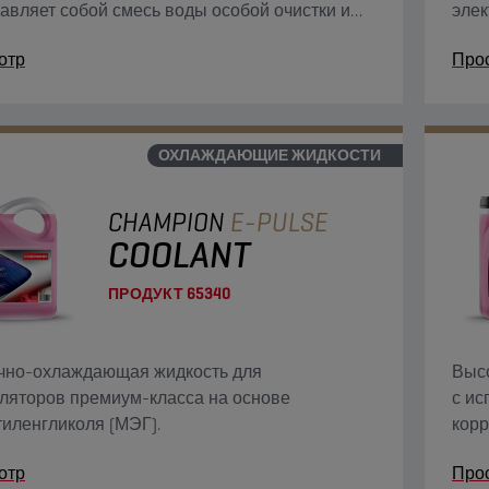
авляет собой смесь воды особой очистки и
элек
чистого гликоля класса антифриза. Содержит
исто
отр
Про
генные присадки для защиты от коррозии и
в ка
ля электрической проводимости.
элек
непр
бата
ОХЛАЖДАЮЩИЕ ЖИДКОСТИ
исто
CHAMPION
E-PULSE
COOLANT
ПРОДУКТ
65340
чно-охлаждающая жидкость для
Выс
ляторов премиум-класса на основе
с ис
иленгликоля (МЭГ).
корр
прис
отр
Про
высо