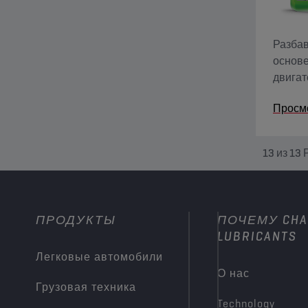
Разба
основе
двигат
кислот
Просм
содерж
13
из
13
ПРОДУКТЫ
ПОЧЕМУ CHA
LUBRICANTS
Легковые автомобили
О нас
Грузовая техника
Technology