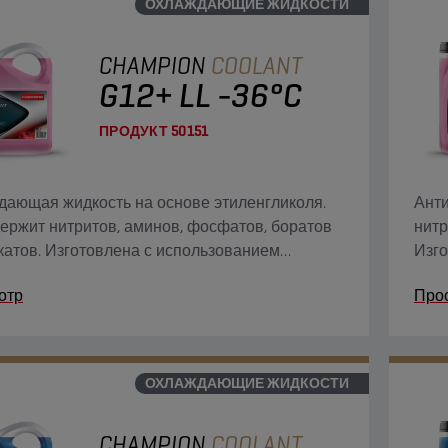
ОХЛАЖДАЮЩИЕ ЖИДКОСТИ
х допустимы жидкости G13, G12++, G12+ и G11.
CHAMPION
COOLANT
G12+ LL -36°C
ПРОДУКТ
50151
ающая жидкость на основе этиленгликоля.
Анти
ержит нитритов, аминов, фосфатов, боратов
нитр
катов. Изготовлена с использованием
Изго
огии органического кислотного ингибитора
орга
отр
Про
 которая обеспечивает постоянную защиту
пост
мы охлаждения.
ОХЛАЖДАЮЩИЕ ЖИДКОСТИ
CHAMPION
COOLANT