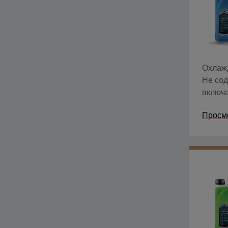
Охлажд
Не сод
включа
неорга
Просм
обесп
охлаж