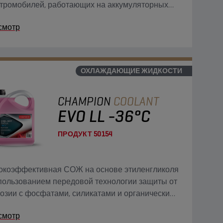
тромобилей, работающих на аккумуляторных
чниках питания (BEV). Специально разработана
смотр
честве охлаждающей жидкости с пониженной
трической проводимостью (< 100 мкСм/см) для
ямого охлаждения в контуре охлаждения
рей электромобилей на аккумуляторных
ОХЛАЖДАЮЩИЕ ЖИДКОСТИ
чниках питания.
CHAMPION
COOLANT
EVO LL -36°C
ПРОДУКТ
50154
окоэффективная СОЖ на основе этиленгликоля
пользованием передовой технологии защиты от
озии с фосфатами, силикатами и органическими
адками (PSi-OAT) для современных двигателей с
смотр
кими эксплуатационными характеристиками;