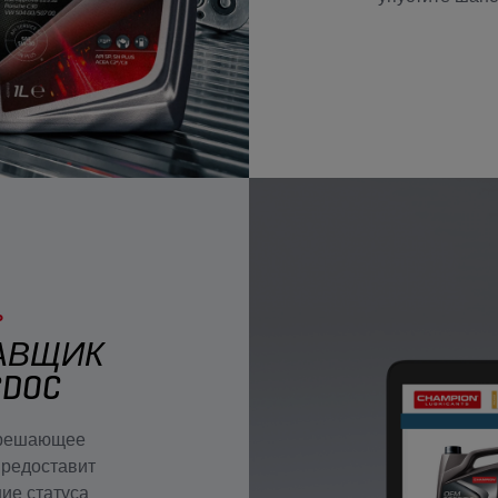
Ь
АВЩИК
CDOC
т решающее
предоставит
ние статуса