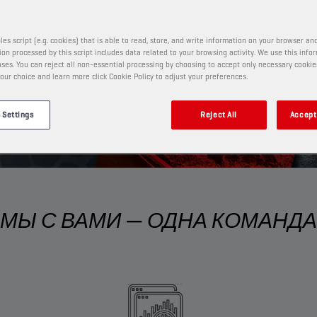
N
les script (e.g. cookies) that is able to read, store, and write information on your browser and
on processed by this script includes data related to your browsing activity. We use this info
ваш бизнес на новые высоты.
ses. You can reject all non-essential processing by choosing to accept only necessary cookie
our choice and learn more click Cookie Policy to adjust your preferences.
 Settings
Reject All
Accept 
МЫ С ВАМИ — ОДНА КОМАНДА