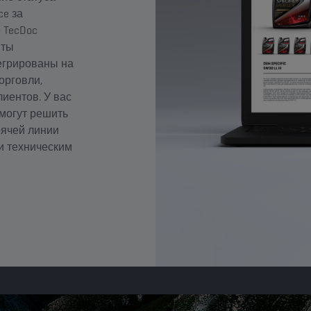
ce за
 TecDoc
нты
егрированы на
орговли,
иентов. У вас
 могут решить
рячей линии
и техническим