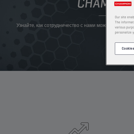
CHAMPIO
Our site enab
The informati
Узнайте, как сотрудничество с нами может вывести 
various purpo
personalize y
Cookies