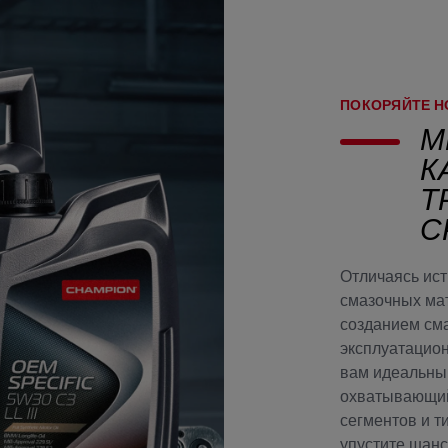
ПОКОРЯЙТЕ 
М
К
Т
С
Отличаясь ис
смазочных ма
созданием см
эксплуатацио
вам идеальны
охватывающий
сегментов и т
упустите шанс