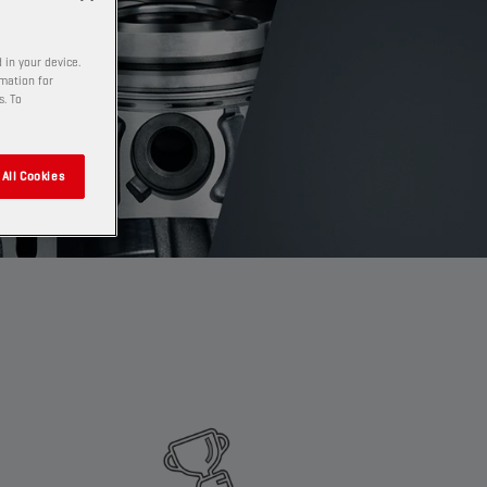
 in your device.
rmation for
s. To
All Cookies