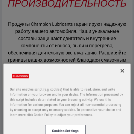
ПРОИЗВОДИТЕЛЬНОСТЬ
Продукты Champion Lubricants гарантируют надежную
работу вашего автомобиля. Наши уникальные
составы защищают двигатель и внутренние
компоненты от износа, пыли и перегрева,
обеспечивая длительную эксплуатацию. Расширяйте
границы ваших возможностей благодаря смазочным
материалам, созданным для экстремальных
условий.
Our site enables script (e.g. cookies) that is able to read, store, and write
information on your browser and in your device. The information processed by
this script includes data related to your browsing activity. We use this
ТЕХНОЛОГИЯ ADAPTIVE
information for various purposes. You can reject all non-essential processing
by choosing to accept only necessary cookies. To personalize your choice and
SHIELD
learn more click Cookie Policy to adjust your preferences.
Ввиду уменьшения габаритов двигателей
Cookies Settings
и постоянного роста выходной мощности