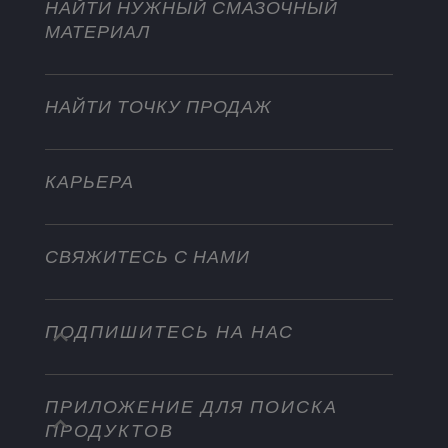
Мотоциклы и квадроциклы
НАЙТИ НУЖНЫЙ СМАЗОЧНЫЙ
Для тяжелых режимов эксплуатации
МАТЕРИАЛ
Стать дистрибьютором
Промышленность
Водный транспорт
НАЙТИ ТОЧКУ ПРОДАЖ
Другое
КАРЬЕРА
СВЯЖИТЕСЬ С НАМИ
ПОДПИШИТЕСЬ НА НАС
info@championlubes.com
+32 3 870 00 20
ПРИЛОЖЕНИЕ ДЛЯ ПОИСКА
Georges Gilliotstraat, 52 2620 Hemiksem
ПРОДУКТОВ
Belgium