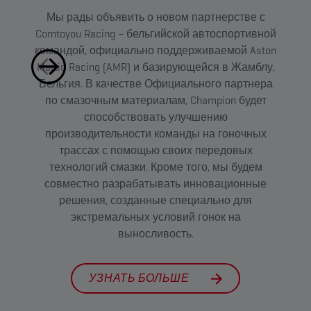
Мы рады объявить о новом партнерстве с
Нез
Comtoyou Racing – бельгийской автоспортивной
командой, официально поддерживаемой Aston
ист
Martin Racing (AMR) и базирующейся в Жамблу,
BMW 
Бельгия. В качестве Официального партнера
до
по смазочным материалам, Champion будет
mo
способствовать улучшению
м
производительности команды на гоночных
трассах с помощью своих передовых
технологий смазки. Кроме того, мы будем
совместно разрабатывать инновационные
решения, созданные специально для
экстремальных условий гонок на
выносливость.
УЗНАТЬ БОЛЬШЕ​