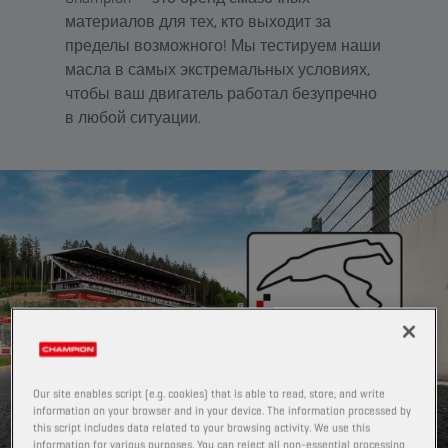
материалов для тех, кто выходит за
пределы возможного! Мы тестируем наши
масла в самых экстремальных условиях,
чтобы ваш двигатель работал безупречно
в любой ситуации.
Our site enables script (e.g. cookies) that is able to read, store, and write
information on your browser and in your device. The information processed by
this script includes data related to your browsing activity. We use this
information for various purposes. You can reject all non-essential processing