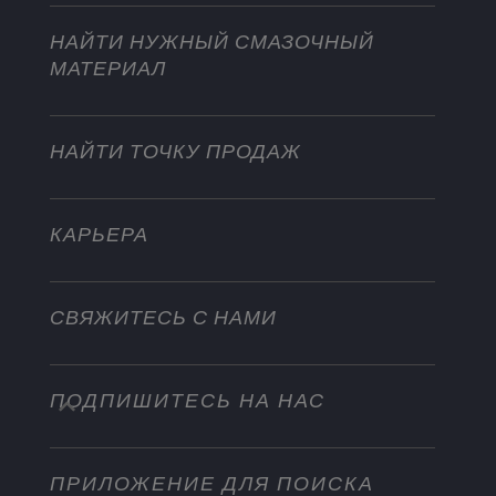
Мотоциклы
Покоряйте новые вершины
Мотоциклы и квадроциклы
НАЙТИ НУЖНЫЙ СМАЗОЧНЫЙ
Для тяжелых режимов эксплуатации
МАТЕРИАЛ
Стать дистрибьютором
Промышленность
Водный транспорт
НАЙТИ ТОЧКУ ПРОДАЖ
Другое
КАРЬЕРА
СВЯЖИТЕСЬ С НАМИ
ПОДПИШИТЕСЬ НА НАС
info@championlubes.com
+32 3 870 00 20
ПРИЛОЖЕНИЕ ДЛЯ ПОИСКА