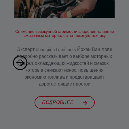
Снижение совокупной стоимости владения: влияние
Ка
смазочных материалов на тяжелую технику
хоз
Эксперт Champion Lubricants Йохан Ван Хове
В т
подробно рассказывает о выборе моторных
масел, охлаждающих жидкостей и смазок,
которые снижают износ, повышения
стр
экономию топлива и предотвращают
п
дорогостоящие простои
со
по
ПОДРОБНЕЕ