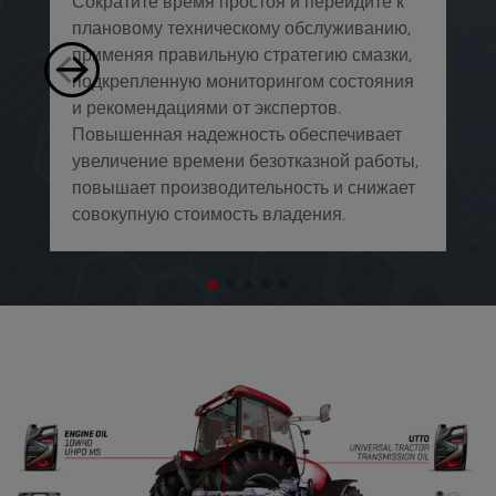
Сократите время простоя и перейдите к
с
плановому техническому обслуживанию,
т
применяя правильную стратегию смазки,
п
подкрепленную мониторингом состояния
п
и рекомендациями от экспертов.
о
Повышенная надежность обеспечивает
о
увеличение времени безотказной работы,
в
повышает производительность и снижает
с
совокупную стоимость владения.