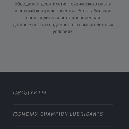
объединяет десятилетия технического опыта
ис
и полный контроль качества. Это стабильная
ла
производительность, проверенная
долговечность и надежность в самых сложных
а
условиях.
ПРОДУКТЫ
ПОЧЕМУ CHAMPION LUBRICANTS
Легковые автомобили
Грузовая техника