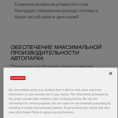
Снижение выбросов углекислого газа
благодаря сокращению расхода топлива и
более чистой работе двигателей
ОБЕСПЕЧЕНИЕ МАКСИМАЛЬНОЙ
ПРОИЗВОДИТЕЛЬНОСТИ
АВТОПАРКА
Правильно подобранная смазка помогает
справляться с суровыми условиями
эксплуатации и поддерживать
производительность оборудования в течение
Our site enables script (e.g. cookies) that is able to read, store, and write
всего сезона.
information on your browser and in your device. The information processed by
this script includes data related to your browsing activity. We use this
Высококачественные составы уменьшают износ,
information for various purposes. You can reject all non-essential processing by
сокращают время простоя и обеспечивают
choosing to accept only necessary cookies. To personalize your choice and learn
more click Cookie Policy to adjust your preferences.
надежную работу с первых часов работы и до