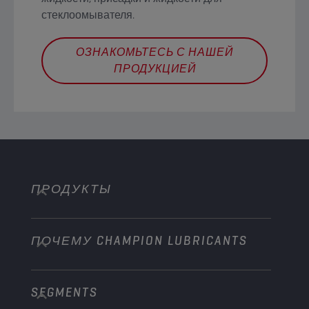
стеклоомывателя.
ОЗНАКОМЬТЕСЬ С НАШЕЙ
ПРОДУКЦИЕЙ
ПРОДУКТЫ
ПОЧЕМУ CHAMPION LUBRICANTS
Легковые автомобили
Грузовая техника
SEGMENTS
О нас
Внедорожная техника