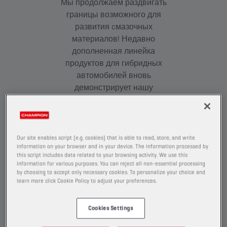
Мы продолжаем раздвигать
границы возможного для
развития cмазочных
материалов! Недавно
дополненная линейка
продуктов для гибридных
автомобилей вновь
демонстрирует нашу
непоколебимую
приверженность передовым
решениям для будущего
автотранспорта, благодаря
Our site enables script (e.g. cookies) that is able to read, store, and write
information on your browser and in your device. The information processed by
чему мы остаемся в авангарде
this script includes data related to your browsing activity. We use this
технологий для смазывания.
information for various purposes. You can reject all non-essential processing
by choosing to accept only necessary cookies. To personalize your choice and
learn more click Cookie Policy to adjust your preferences.
100 %
Cookies Settings