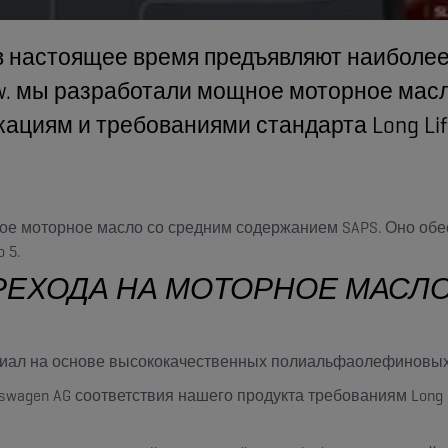
 в настоящее время предъявляют наиболе
w. мы разработали мощное моторное мас
циям и требованиями стандарта Long Life I
еское моторное масло со средним содержанием SAPS. Оно о
 5.
ОДА НА МОТОРНОЕ МАСЛО OEM 
ериал на основе высококачественных полиальфаолефиновы
swagen AG соответствия нашего продукта требованиям Long Li