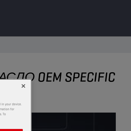
ЛО OEM SPECIFIC
 in your device.
rmation for
s. To