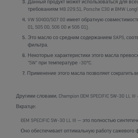
Данный продукт может использоваться для
все
требованиям MB 229.51, Porsche C30 и BMW Longli
VW 50400/507 00 имеет обратную совместимость
01, 505 00, 506 00 и 506 01).
Это масло со средним содержанием SAPS, соот
фильтра
.
Некоторые характеристики этого масла
превосх
"5W" при температуре -30°C.
Применение этого масла позволяет
сократить в
Другими словами, Champion OEM SPECIFIC 5W-30 LL I
Вкратце:
OEM SPECIFIC 5W-30 LL III — это полностью синтет
Оно обеспечивает оптимальную работу сажевого фил