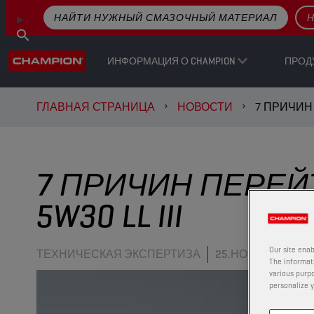
НАЙТИ НУЖНЫЙ СМАЗОЧНЫЙ МАТЕРИАЛ
Н
ИНФОРМАЦИЯ О CHAMPION
ПРОД
ГЛАВНАЯ СТРАНИЦА
НОВОСТИ
7 ПРИЧИН 
7 ПРИЧИН ПЕРЕЙТ
5W30 LL III
Our site enab
ТЕХНИЧЕСКАЯ ЭКСПЕРТИЗА
25.НОЯБ..2021
The informati
various purpo
personalize y