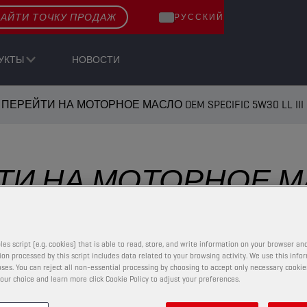
АЙТИ ТОЧКУ ПРОДАЖ
РУССКИЙ
УКТЫ
НОВОСТИ
ПЕРЕЙТИ НА МОТОРНОЕ МАСЛО OEM SPECIFIC 5W30 LL III
И НА МОТОРНОЕ МАС
les script (e.g. cookies) that is able to read, store, and write information on your browser and
on processed by this script includes data related to your browsing activity. We use this info
ses. You can reject all non-essential processing by choosing to accept only necessary cookie
our choice and learn more click Cookie Policy to adjust your preferences.