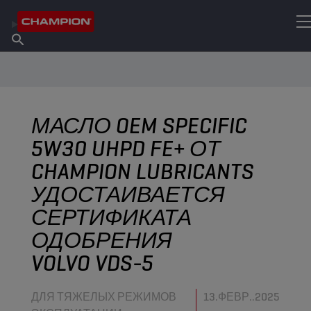
НАЙТИ НУЖНЫЙ СМАЗОЧНЫЙ МАТЕРИАЛ
Найти точку продаж
Информация о Champion
Продукты
русский
Новости
МАСЛО OEM SPECIFIC
5W30 UHPD FE+ ОТ
CHAMPION LUBRICANTS
УДОСТАИВАЕТСЯ
СЕРТИФИКАТА
ОДОБРЕНИЯ
VOLVO VDS-5
ДЛЯ ТЯЖЕЛЫХ РЕЖИМОВ
13.ФЕВР..2025