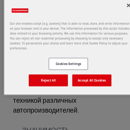
одобрения Volvo VDS-5, что
делает его одобренным
смазочным материалом для
Our site enables script (e.g. cookies) that is able to read, store, and write information
on your browser and in your device. The information processed by this script includes
новейших двигателей
data related to your browsing activity. We use this information for various purposes.
You can reject all non-essential processing by choosing to accept only necessary
большегрузной техники Volvo.
cookies. To personalize your choice and learn more click Cookie Policy to adjust your
preferences.
Кроме того, также получена
сертификация согласно
Cookies Settings
требованиям Mack EOS-5 и
Renault Trucks RLD-5, что
Reject All
Accept All Cookies
расширяет совместимость с
техникой различных
автопроизводителей.