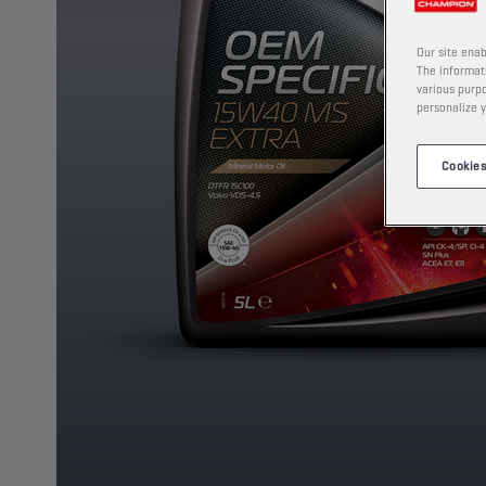
Our site enab
The informati
various purpo
personalize y
Cookies