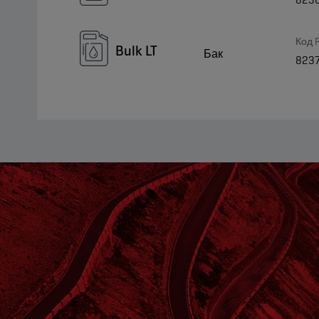
Код 
Bulk LT
Бак
823