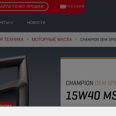
АЙТИ ТОЧКУ ПРОДАЖ
РУССКИЙ
УКТЫ
НОВОСТИ
Я ТЕХНИКА
МОТОРНЫЕ МАСЛА
CHAMPION OEM SPEC
CHAMPION
OEM SPE
15W40 MS
Высокая устойчивост
сопротивляемостью 