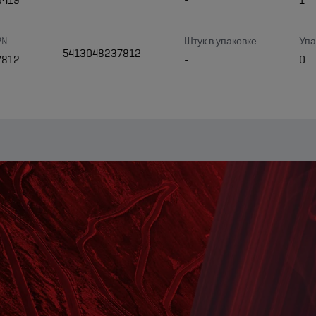
PN
Штук в упаковке
Упа
5413048237812
7812
-
0