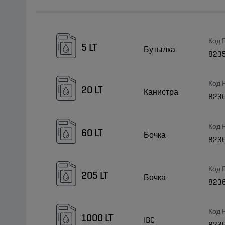
Код 
5 LT
Бутылка
823
Код 
20 LT
Канистра
823
Код 
60 LT
Бочка
823
Код 
205 LT
Бочка
823
Код 
1000 LT
IBC
823