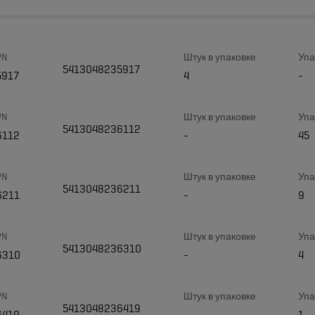
PN
Штук в упаковке
Упа
5413048235917
5917
4
-
PN
Штук в упаковке
Упа
5413048236112
6112
-
45
PN
Штук в упаковке
Упа
5413048236211
6211
-
9
PN
Штук в упаковке
Упа
5413048236310
6310
-
4
PN
Штук в упаковке
Упа
5413048236419
6419
-
1