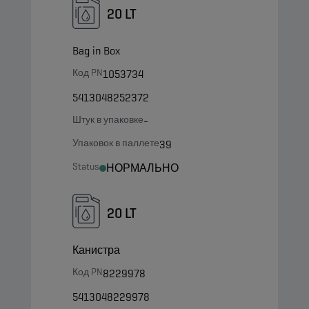
20 LT
Bag in Box
Код PN
1053734
5413048252372
Штук в упаковке
-
Упаковок в паллете
39
Status
НОРМАЛЬНО
20 LT
Канистра
Код PN
8229978
5413048229978