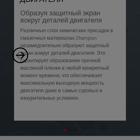
п
Образуя защитный экран
К
вокруг деталей двигателя
м
Различные слои химических присадок в
м
смазочных материалах Champion
у
незамедлительно образуют защитный
п
экран вокруг деталей двигателя. Это
к
гарантирует образование прочной
о
масляной пленки в любой конкретный
п
момент времени, что обеспечивает
максимальную выходную мощность
двигателя даже в самых суровых и
изнурительных условиях. ​