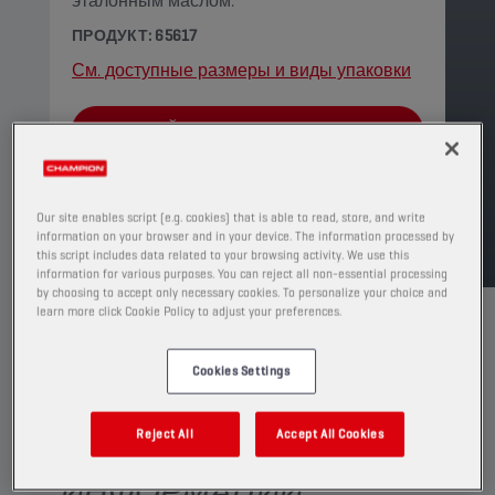
эталонным маслом.
ПРОДУКТ: 65617
См. доступные размеры и виды упаковки
НАЙТИ ТОЧКУ ПРОДАЖ
TDS
MSDS
Our site enables script (e.g. cookies) that is able to read, store, and write
information on your browser and in your device. The information processed by
this script includes data related to your browsing activity. We use this
information for various purposes. You can reject all non-essential processing
by choosing to accept only necessary cookies. To personalize your choice and
learn more click Cookie Policy to adjust your preferences.
Cookies Settings
ДЛЯ ПОЛУЧЕНИЯ
Reject All
Accept All Cookies
БОЛЕЕ ПОДРОБНОЙ
ИНФОРМАЦИИ