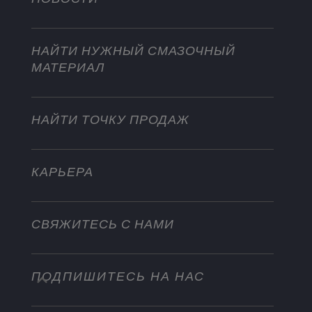
Сотрудничество в мотоспорте
Садовая техника
Мотоциклы
Покоряйте новые вершины
Мотоциклы и квадроциклы
НАЙТИ НУЖНЫЙ СМАЗОЧНЫЙ
Для тяжелых режимов эксплуатации
МАТЕРИАЛ
Стать дистрибьютором
Промышленность
Водный транспорт
НАЙТИ ТОЧКУ ПРОДАЖ
Другое
КАРЬЕРА
СВЯЖИТЕСЬ С НАМИ
ПОДПИШИТЕСЬ НА НАС
info@championlubes.com
+32 3 870 00 20