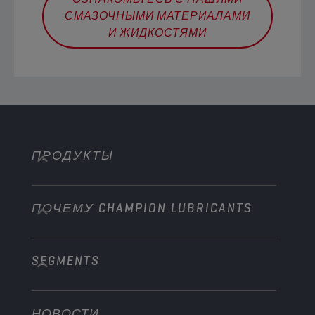
СМАЗОЧНЫМИ МАТЕРИАЛАМИ
И ЖИДКОСТЯМИ
ПРОДУКТЫ
ПОЧЕМУ CHAMPION LUBRICANTS
Легковые автомобили
Грузовая техника
SEGMENTS
О нас
Внедорожная техника
Technology
Сельское хозяйство
НОВОСТИ
Легковые автомобили