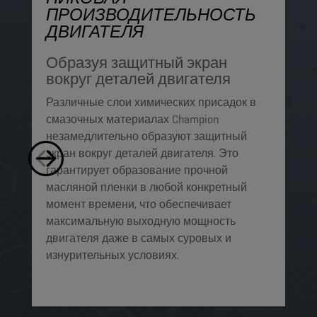
ПРОИЗВОДИТЕЛЬНОСТЬ
З
ДВИГАТЕЛЯ
п
Образуя защитный экран
К
вокруг деталей двигателя
м
Различные слои химических присадок в
м
смазочных материалах Champion
у
незамедлительно образуют защитный
п
экран вокруг деталей двигателя. Это
к
гарантирует образование прочной
о
масляной пленки в любой конкретный
п
момент времени, что обеспечивает
максимальную выходную мощность
двигателя даже в самых суровых и
изнурительных условиях. ​